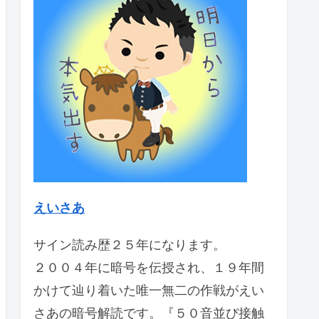
えいさあ
サイン読み歴２５年になります。
２００４年に暗号を伝授され、１９年間
かけて辿り着いた唯一無二の作戦がえい
さあの暗号解読です。『５０音並び接触