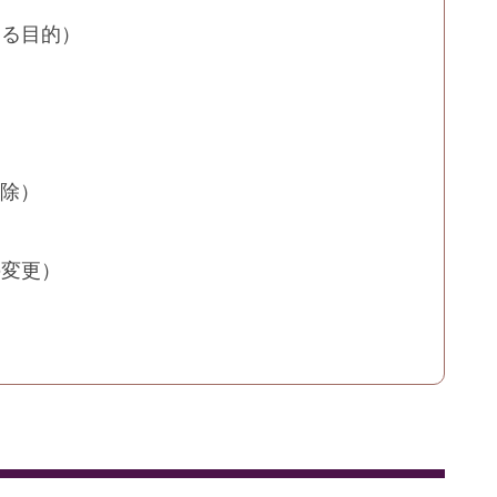
する目的）
）
削除）
）
の変更）