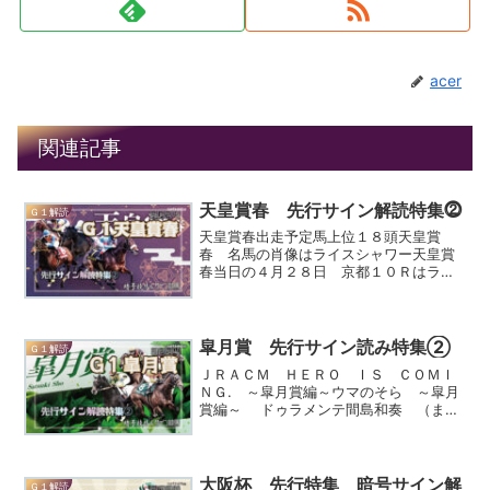
acer
関連記事
天皇賞春 先行サイン解読特集⓶
Ｇ１解読
天皇賞春出走予定馬上位１８頭天皇賞
春 名馬の肖像はライスシャワー天皇賞
春当日の４月２８日 京都１０Ｒはライ
スシャワーカップが行われる。今年の名
馬の肖像もおそらくライスシャワーだろ
う。ライスシャワーは菊花賞馬で前回ラ
イスシャワーが名馬の肖像で...
皐月賞 先行サイン読み特集②
Ｇ１解読
ＪＲＡＣＭ ＨＥＲＯ ＩＳ ＣＯＭＩ
ＮＧ. ～皐月賞編～ウマのそら ～皐月
賞編～ ドゥラメンテ間島和奏 （まじ
ま わか）生年月日 ２０００年４月２
６日（２３歳）愛称 和奏 まじまじア
イドル、女優身長１６１ｃｍ所属グルー
プ Ｓｏｍｅｄａｙ ...
大阪杯 先行特集 暗号サイン解
Ｇ１解読