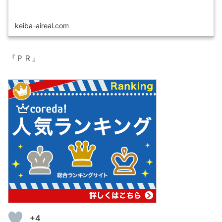
keiba-aireal.com
『ＰＲ』
+4