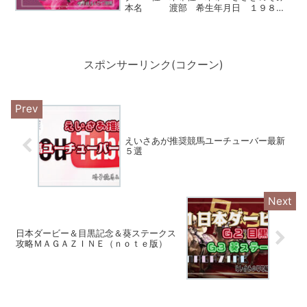
本名 渡部 希生年月日 １９８８
年２月８日（３６歳）夫はアンジャッシ
ュの渡部建。出身地 秋田県秋田市身
長 １６８cm所属 トップコー
ト職業 女優、ファ...
スポンサーリンク(コクーン)
えいさあが推奨競馬ユーチューバー最新
５選
日本ダービー＆目黒記念＆葵ステークス
攻略ＭＡＧＡＺＩＮＥ（ｎｏｔｅ版）