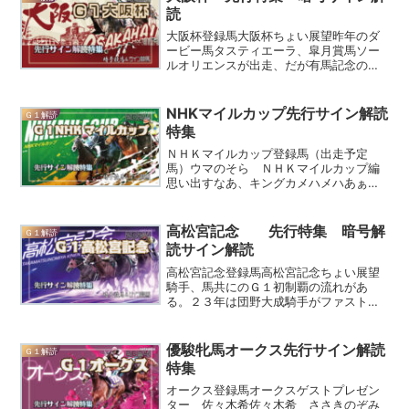
読
大阪杯登録馬大阪杯ちょい展望昨年のダ
ービー馬タスティエーラ、皐月賞馬ソー
ルオリエンスが出走、だが有馬記念の結
果では今一つ信用できない。この世代で
明け４歳馬で古馬重賞を勝った牡馬はな
くレベルの低さが目立つ。またフェブラ
NHKマイルカップ先行サイン解読
Ｇ１解読
リーＳ、高松宮記念と１番...
特集
ＮＨＫマイルカップ登録馬（出走予定
馬）ウマのそら ＮＨＫマイルカップ編
思い出すなあ、キングカメハメハあぁ大
王様・・・今年もエモいレースを見せて
くださ～い！！キングカメハメハは７枠
優勝。いつもはキングカメハメハカップ
高松宮記念 先行特集 暗号解
Ｇ１解読
で狙いたい７枠だがＮＨＫマ...
読サイン解読
高松宮記念登録馬高松宮記念ちょい展望
騎手、馬共にのＧ１初制覇の流れがあ
る。２３年は団野大成騎手がファストフ
ォースでＧ１初制覇２２年は丸田恭介騎
手がナランフレグでＧ１初制覇２１年は
ダノンスマッシュが悲願のＧ１初制覇。
優駿牝馬オークス先行サイン解読
Ｇ１解読
２０年は松若風馬騎手がモズ...
特集
オークス登録馬オークスゲストプレゼン
ター 佐々木希佐々木希 ささきのぞみ