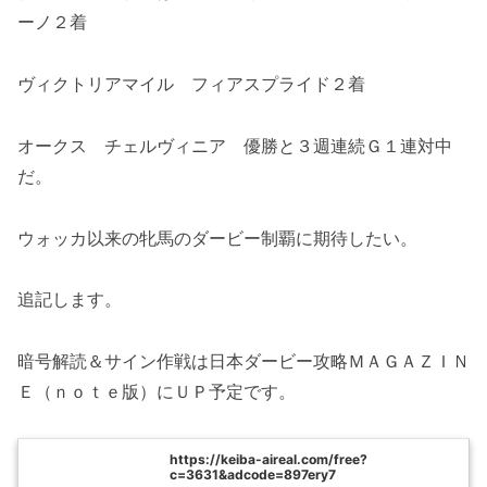
ーノ２着
ヴィクトリアマイル フィアスプライド２着
オークス チェルヴィニア 優勝と３週連続Ｇ１連対中
だ。
ウォッカ以来の牝馬のダービー制覇に期待したい。
追記します。
暗号解読＆サイン作戦は日本ダービー攻略ＭＡＧＡＺＩＮ
Ｅ（ｎｏｔｅ版）にＵＰ予定です。
https://keiba-aireal.com/free?
c=3631&adcode=897ery7