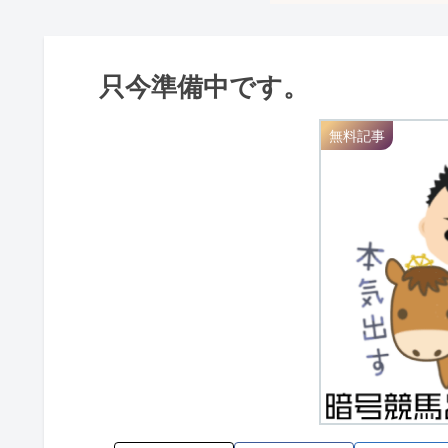
只今準備中です。
無料記事