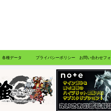
各種データ
プライバシーポリシー
お問い合わせフォ