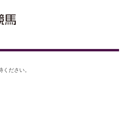
待ください。