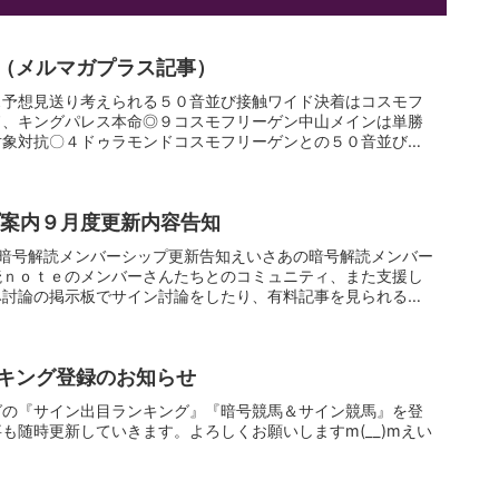
（メルマガプラス記事）
ス予想見送り考えられる５０音並び接触ワイド決着はコスモフ
ド、キングパレス本命◎９コスモフリーゲン中山メインは単勝
対象対抗〇４ドゥラモンドコスモフリーゲンとの５０音並び接
プ案内９月度更新内容告知
の暗号解読メンバーシップ更新告知えいさあの暗号解読メンバー
読ｎｏｔｅのメンバーさんたちとのコミュニティ、また支援し
み討論の掲示板でサイン討論をしたり、有料記事を見られるコ
キング登録のお知らせ
グの『サイン出目ランキング』『暗号競馬＆サイン競馬』を登
も随時更新していきます。よろしくお願いしますm(__)mえい