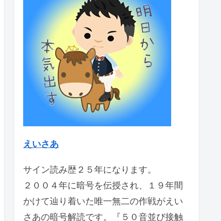
えいさあ
サイン読み歴２５年になります。
２００４年に暗号を伝授され、１９年間
かけて辿り着いた唯一無二の作戦がえい
さあの暗号解読です。『５０音並び接触