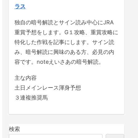
ラス
独自の暗号解読とサイン読み中心にJRA
重賞予想をします。G１攻略、重賞攻略に
特化した作戦を記事にします。サイン読
み、暗号解読に興味のある方、必見の内
容です。noteえいさあの暗号解読。
主な内容
土日メインレース渾身予想
３連複推奨馬
検索