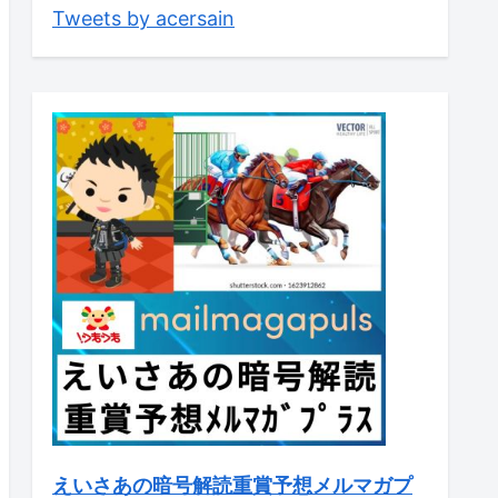
Tweets by acersain
えいさあの暗号解読重賞予想メルマガプ